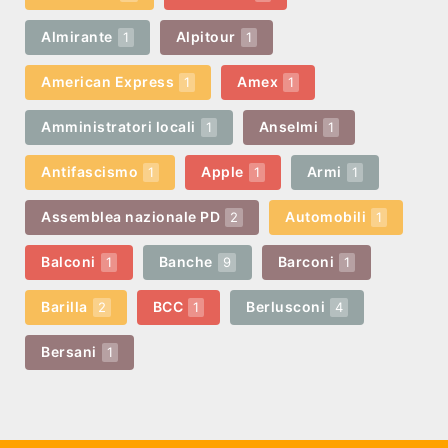
Almirante
Alpitour
1
1
American Express
Amex
1
1
Amministratori locali
Anselmi
1
1
Antifascismo
Apple
Armi
1
1
1
Assemblea nazionale PD
Automobili
2
1
Balconi
Banche
Barconi
1
9
1
Barilla
BCC
Berlusconi
2
1
4
Bersani
1