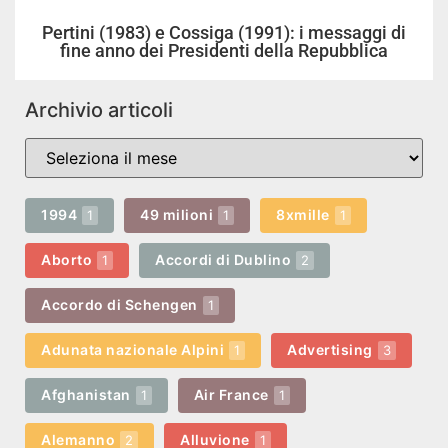
Pertini (1983) e Cossiga (1991): i messaggi di
fine anno dei Presidenti della Repubblica
Archivio articoli
1994
49 milioni
8xmille
1
1
1
Aborto
Accordi di Dublino
1
2
Accordo di Schengen
1
Adunata nazionale Alpini
Advertising
1
3
Afghanistan
Air France
1
1
Alemanno
Alluvione
2
1