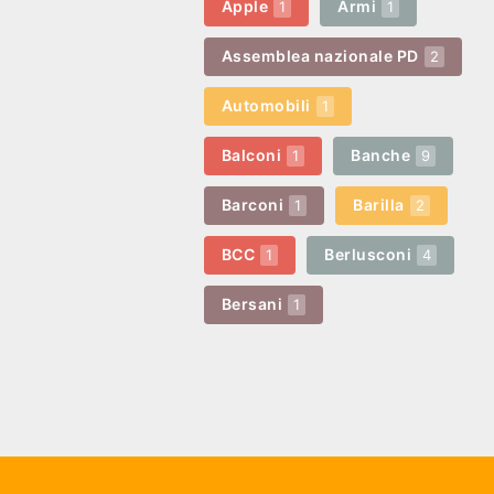
Apple
Armi
1
1
Assemblea nazionale PD
2
Automobili
1
Balconi
Banche
1
9
Barconi
Barilla
1
2
BCC
Berlusconi
1
4
Bersani
1