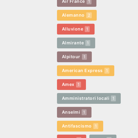
Air France
1
Alemanno
2
Alluvione
1
Almirante
1
Alpitour
1
American Express
1
Amex
1
Amministratori locali
1
Anselmi
1
Antifascismo
1