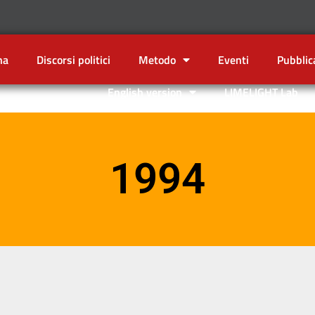
na
Discorsi politici
Metodo
Eventi
Pubblic
English version
LIMELIGHT Lab
1994