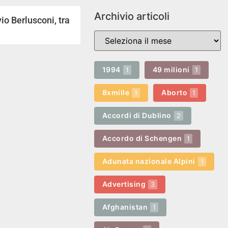
Archivio articoli
io Berlusconi, tra
1994
49 milioni
1
1
8xmille
Aborto
1
1
Accordi di Dublino
2
Accordo di Schengen
1
Adunata nazionale Alpini
1
Advertising
3
Afghanistan
1