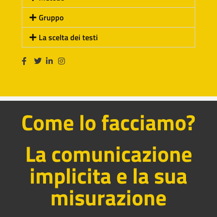
Gruppo
La scelta dei testi
Come lo facciamo?
La comunicazione
implicita e la sua
misurazione