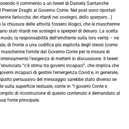
roponendo il commento a un tweet di Daniela Santanchè
e dal Premier Draghi al Governo Conte. Nel post sono riportati
erine farlocche, dei ritardi nei sostegni, dello sperpero
…)
 chiusura delle attività fossero illogici, che le mascherine
ano stati ritardi nei sostegni e sperperi di denaro. La scelta
 modo, la responsabilità dell’emittente sulla loro verità – ne
le, di fronte a una codifica più esplicita degli stessi (come
e mascherine fornite dal Governo Conte per le misure di
 intensamente l’esigenza di metterli in discussione. Il tweet
’enunciato “c’è stima tra governi incapaci”, che implica che
overni incapaci di gestire l’emergenza Covid e, in generale,
’impatto persuasivo del messaggio sarebbe stato diverso se
 sulla superficie testuale, come in “I governi Conte e
compito di ricostruzione di questo contenuto è demandato al
e sua fonte principale.