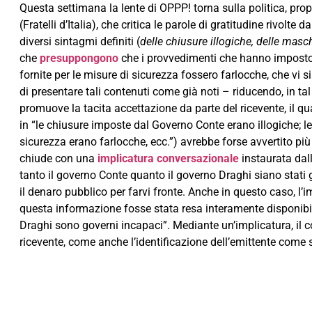
Questa settimana la lente di OPPP! torna sulla politica, p
(Fratelli d’Italia), che critica le parole di gratitudine rivolt
diversi sintagmi definiti (
delle chiusure illogiche, delle masch
che
presuppongono
che i provvedimenti che hanno imposto la
fornite per le misure di sicurezza fossero farlocche, che vi si
di presentare tali contenuti come già noti – riducendo, in tal
promuove la tacita accettazione da parte del ricevente, il qua
in “le chiusure imposte dal Governo Conte erano illogiche; l
sicurezza erano farlocche, ecc.”) avrebbe forse avvertito più
chiude con una
implicatura conversazionale
instaurata dall
tanto il governo Conte quanto il governo Draghi siano stati g
il denaro pubblico per farvi fronte. Anche in questo caso, l
questa informazione fosse stata resa interamente disponibile
Draghi sono governi incapaci”. Mediante un’implicatura, il 
ricevente, come anche l’identificazione dell’emittente com