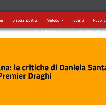
na
Discorsi politici
Metodo
Eventi
Pubblic
English version
LIMELIGHT Lab
ana: le critiche di Daniela San
Premier Draghi