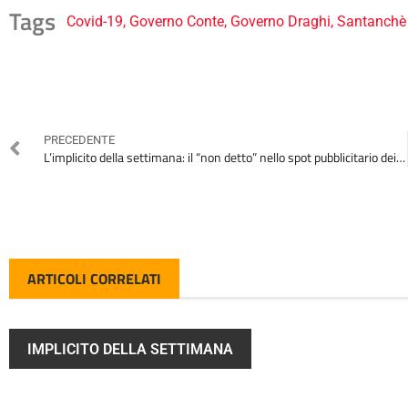
Tags
Covid-19
,
Governo Conte
,
Governo Draghi
,
Santanchè
PRECEDENTE
L’implicito della settimana: il “non detto” nello spot pubblicitario dei surgelati Frosta
ARTICOLI CORRELATI
IMPLICITO DELLA SETTIMANA