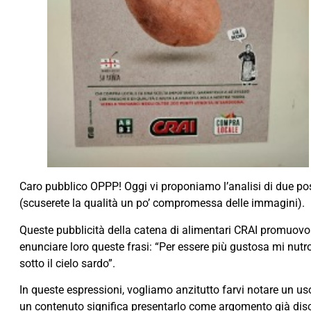
Caro pubblico OPPP! Oggi vi proponiamo l’analisi di due poste
(scuserete la qualità un po’ compromessa delle immagini).
Queste pubblicità della catena di alimentari CRAI promuovono 
enunciare loro queste frasi: “Per essere più gustosa mi nutro
sotto il cielo sardo”.
In queste espressioni, vogliamo anzitutto farvi notare un u
un contenuto significa presentarlo come argomento già discus