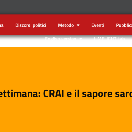
na
Discorsi politici
Metodo
Eventi
Pubblic
English version
LIMELIGHT Lab
settimana: CRAI e il sapore sar