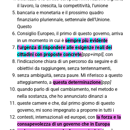
il lavoro, la crescita, la competitività, l’unione
bancaria e monetaria e il prossimo quadro
finanziario pluriennale, settennale dell’Unione.
Questo
Consiglio Europeo, il primo di questo governo, arriva
in un momento in cui è
s
e
m
p
r
e
p
i
ù
e
v
i
d
e
n
t
e
l
’u
r
g
e
n
z
a
d
i
r
i
s
p
o
n
d
e
r
e
a
l
l
e
e
s
i
g
e
n
z
e
r
e
a
l
i
d
e
i
c
i
t
t
a
d
i
n
i
c
o
n
p
r
o
p
o
s
t
e
c
o
n
c
r
e
t
e
[ppp+impl]
, con
l’indicazione chiara di un percorso da seguire e di
obiettivi da raggiungere, senza tentennamenti,
senza ambiguità, senza paure. Mi riferisco a questo
atteggiamento, a
questa determinazione
[ppp]
quando parlo di quel cambiamento, nel metodo e
nella sostanza, che ho annunciato dinanzi a
queste camere e che, dal primo giorno di questo
governo, mi sono impegnato a proporre in tutti i
contesti, internazionali ed europei, con
la forza e la
consapevolezza di un governo che in Europa