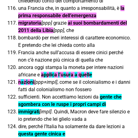
chiedendo conto del comportamento di
una Francia che, in quanto a irresponsabilità, è
la
prima responsabile dell’emergenza
migratoria
[ppp]
grazie
ai suoi bombardamenti del
2011 della Libia
[ppp]
, che
bombardò per meri interessi di carattere economico.
E pretendo che lei chieda conto alla
Francia anche sull’accusa di essere cinici perché
non c’è nazione più cinica di quella che
ancora oggi stampa la moneta per intere nazioni
africane e
a
p
p
l
i
c
a
l
’u
s
u
r
a
a
q
u
e
l
l
e
n
a
z
i
o
n
i
[ppp+impl]
, come se il colonialismo e i danni
fatti dal colonialismo non fossero
sufficienti. Non accettiamo lezioni da
gente che
sgombera con le ruspe i propri campi di
immigrati
[impl]
. Quindi, Macron deve fare silenzio e
io pretendo che lei glielo vada a
dire, perché l’Italia ha solamente da dare lezioni a
questa gente cinica e