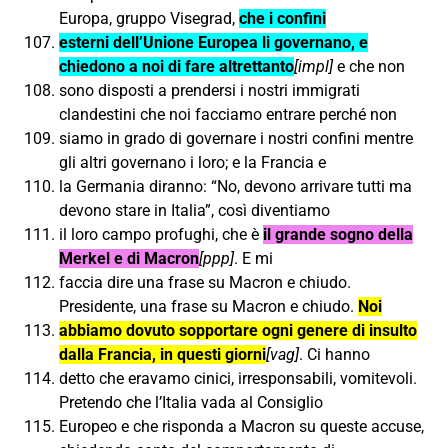
Europa, gruppo Visegrad,
che i confini
esterni dell’Unione Europea li governano, e
chiedono a noi di fare altrettanto
[impl]
e che non
sono disposti a prendersi i nostri immigrati
clandestini che noi facciamo entrare perché non
siamo in grado di governare i nostri confini mentre
gli altri governano i loro; e la Francia e
la Germania diranno: “No, devono arrivare tutti ma
devono stare in Italia”, così diventiamo
il loro campo profughi, che è
il grande sogno della
Merkel e di Macron
[ppp]
. E mi
faccia dire una frase su Macron e chiudo.
Presidente, una frase su Macron e chiudo.
Noi
abbiamo dovuto sopportare ogni genere di insulto
dalla Francia, in questi giorni
[vag]
. Ci hanno
detto che eravamo cinici, irresponsabili, vomitevoli.
Pretendo che l’Italia vada al Consiglio
Europeo e che risponda a Macron su queste accuse,