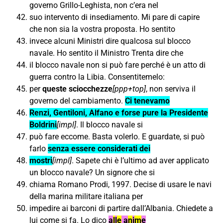
governo Grillo-Leghista, non c’era nel
suo intervento di insediamento. Mi pare di capire
che non sia la vostra proposta. Ho sentito
invece alcuni Ministri dire qualcosa sul blocco
navale. Ho sentito il Ministro Trenta dire che
il blocco navale non si può fare perché è un atto di
guerra contro la Libia. Consentitemelo:
per
queste sciocchezze
[ppp+top]
, non serviva il
governo del cambiamento.
Ci tenevamo
Renzi, Gentiloni, Alfano e forse pure la Presidente
Boldrini
[impl]
. Il blocco navale si
può fare eccome. Basta volerlo. E guardate, si può
farlo
senza essere considerati dei
mostri
[impl]
. Sapete chi è l’ultimo ad aver applicato
un blocco navale? Un signore che si
chiama Romano Prodi, 1997. Decise di usare le navi
della marina militare italiana per
impedire ai barconi di partire dall’Albania. Chiedete a
lui come si fa. Lo dico
a
l
l
e
a
n
i
m
e