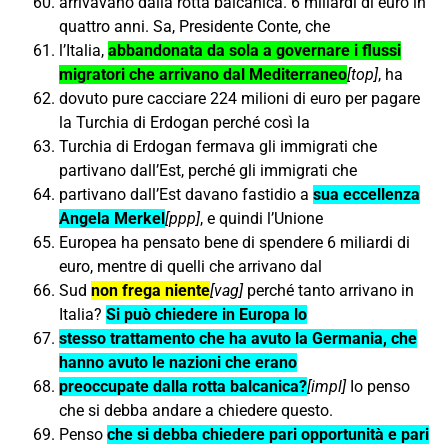
arrivavano dalla rotta balcanica. 6 miliardi di euro in
quattro anni. Sa, Presidente Conte, che
l’Italia,
abbandonata da sola a governare i flussi
migratori che arrivano dal Mediterraneo
[top]
, ha
dovuto pure cacciare 224 milioni di euro per pagare
la Turchia di Erdogan perché così la
Turchia di Erdogan fermava gli immigrati che
partivano dall’Est, perché gli immigrati che
partivano dall’Est davano fastidio a
sua eccellenza
Angela Merkel
[ppp]
, e quindi l’Unione
Europea ha pensato bene di spendere 6 miliardi di
euro, mentre di quelli che arrivano dal
Sud
non frega niente
[vag]
perché tanto arrivano in
Italia?
Si può chiedere in Europa lo
stesso trattamento che ha avuto la Germania, che
hanno avuto le nazioni che erano
preoccupate dalla rotta balcanica?
[impl]
Io penso
che si debba andare a chiedere questo.
Penso
che si debba chiedere pari opportunità e pari