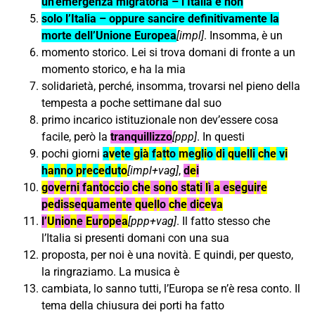
un’emergenza migratoria – l’Italia e non
solo l’Italia – oppure sancire definitivamente la
morte dell’Unione Europea
[impl]
. Insomma, è un
momento storico. Lei si trova domani di fronte a un
momento storico, e ha la mia
solidarietà, perché, insomma, trovarsi nel pieno della
tempesta a poche settimane dal suo
primo incarico istituzionale non dev’essere cosa
facile, però la
tranquillizzo
[ppp]
. In questi
pochi giorni
a
v
e
t
e
g
i
à
f
a
t
t
o
m
e
g
l
i
o
d
i
q
u
e
l
l
i
c
h
e
v
i
h
a
n
n
o
p
r
e
c
e
d
u
t
o
[impl+vag]
,
d
e
i
g
o
v
e
r
n
i
f
a
n
t
o
c
c
i
o
c
h
e
s
o
n
o
s
t
a
t
i
l
ì
a
e
s
e
g
u
i
r
e
p
e
d
i
s
s
e
q
u
a
m
e
n
t
e
q
u
e
l
l
o
c
h
e
d
i
c
e
v
a
l’
U
n
i
o
n
e
E
u
r
o
p
e
a
[ppp+vag]
. Il fatto stesso che
l’Italia si presenti domani con una sua
proposta, per noi è una novità. E quindi, per questo,
la ringraziamo. La musica è
cambiata, lo sanno tutti, l’Europa se n’è resa conto. Il
tema della chiusura dei porti ha fatto