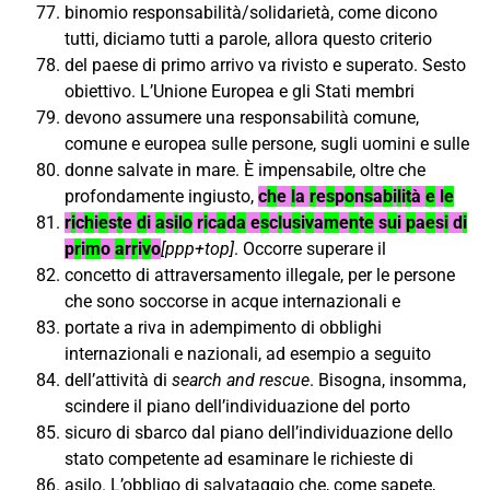
binomio responsabilità/solidarietà, come dicono
tutti, diciamo tutti a parole, allora questo criterio
del paese di primo arrivo va rivisto e superato. Sesto
obiettivo. L’Unione Europea e gli Stati membri
devono assumere una responsabilità comune,
comune e europea sulle persone, sugli uomini e sulle
donne salvate in mare. È impensabile, oltre che
profondamente ingiusto,
c
h
e
l
a
r
e
s
p
o
n
s
a
b
i
l
i
t
à
e
l
e
r
i
c
h
i
e
s
t
e
d
i
a
s
i
l
o
r
i
c
a
d
a
e
s
c
l
u
s
i
v
a
m
e
n
t
e
s
u
i
p
a
e
s
i
d
i
p
r
i
m
o
a
r
r
i
v
o
[ppp+top]
. Occorre superare il
concetto di attraversamento illegale, per le persone
che sono soccorse in acque internazionali e
portate a riva in adempimento di obblighi
internazionali e nazionali, ad esempio a seguito
dell’attività di
search and rescue
. Bisogna, insomma,
scindere il piano dell’individuazione del porto
sicuro di sbarco dal piano dell’individuazione dello
stato competente ad esaminare le richieste di
asilo. L’obbligo di salvataggio che, come sapete,