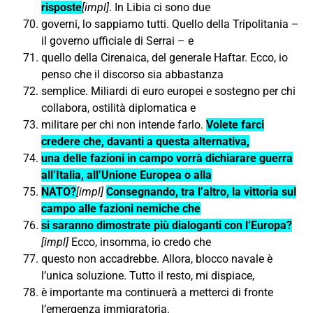
risposte
[impl]
. In Libia ci sono due
governi, lo sappiamo tutti. Quello della Tripolitania –
il governo ufficiale di Serrai – e
quello della Cirenaica, del generale Haftar. Ecco, io
penso che il discorso sia abbastanza
semplice. Miliardi di euro europei e sostegno per chi
collabora, ostilità diplomatica e
militare per chi non intende farlo.
Volete farci
credere che, davanti a questa alternativa,
una delle fazioni in campo vorrà dichiarare guerra
all’Italia, all’Unione Europea o alla
NATO?
[impl]
Consegnando, tra l’altro, la vittoria sul
campo alle fazioni nemiche che
si saranno dimostrate più dialoganti con l’Europa?
[impl]
Ecco, insomma, io credo che
questo non accadrebbe. Allora, blocco navale è
l’unica soluzione. Tutto il resto, mi dispiace,
è importante ma continuerà a metterci di fronte
l’emergenza immigratoria.