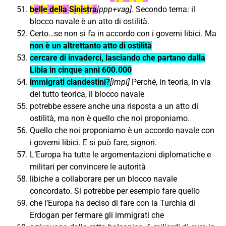
b
e
l
l
e
d
e
l
l
a
S
i
n
i
s
t
r
a
[ppp+vag]
. Secondo tema: il
blocco navale è un atto di ostilità.
Certo…se non si fa in accordo con i governi libici. Ma
non è un altrettanto atto di ostilità
cercare di invaderci, lasciando che partano dalla
Libia in cinque anni 600.000
immigrati clandestini?
[impl]
Perché, in teoria, in via
del tutto teorica, il blocco navale
potrebbe essere anche una risposta a un atto di
ostilità, ma non è quello che noi proponiamo.
Quello che noi proponiamo è un accordo navale con
i governi libici. E si può fare, signori.
L’Europa ha tutte le argomentazioni diplomatiche e
militari per convincere le autorità
libiche a collaborare per un blocco navale
concordato. Si potrebbe per esempio fare quello
che l’Europa ha deciso di fare con la Turchia di
Erdogan per fermare gli immigrati che