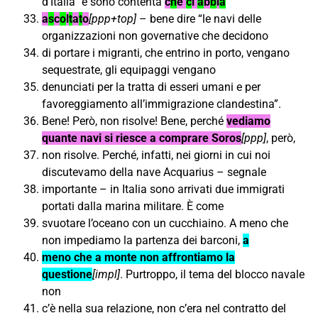
d’Italia” e sono contenta
c
h
e
c
i
a
b
b
i
a
a
s
c
o
l
t
a
t
o
[ppp+top]
– bene dire “le navi delle
organizzazioni non governative che decidono
di portare i migranti, che entrino in porto, vengano
sequestrate, gli equipaggi vengano
denunciati per la tratta di esseri umani e per
favoreggiamento all’immigrazione clandestina”.
Bene! Però, non risolve! Bene, perché
vediamo
quante navi si riesce a comprare Soros
[ppp]
, però,
non risolve. Perché, infatti, nei giorni in cui noi
discutevamo della nave Acquarius – segnale
importante – in Italia sono arrivati due immigrati
portati dalla marina militare. È come
svuotare l’oceano con un cucchiaino. A meno che
non impediamo la partenza dei barconi,
a
meno che a monte non affrontiamo la
questione
[impl]
. Purtroppo, il tema del blocco navale
non
c’è nella sua relazione, non c’era nel contratto del