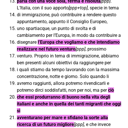
parla con una voce sola, ferma e risoluta
[ppp]
.
L’Italia, con il suo apporto
[ppp+top]
, specie in tema
di immigrazione, può contribuire a rendere questo
appuntamento, appunto il Consiglio Europeo,
uno spartiacque, un punto di svolta e di
cambiamento per l’Europa, in modo da contribuire a
disegnare
l’Europa che vogliamo e che intendiamo
realizzare nel futuro venturo
[ppp]
, prossimo
venturo. Proprio in tema di immigrazione, abbiamo
ben presenti alcuni obiettivi da raggiungere per
i quali stiamo da tempo lavorando con la massima
concentrazione, notte e giorno. Solo quando li
avremo raggiunti, allora potremo rivendicarli e
potremo dirci soddisfatti, non per noi, ma per
ciò
che essi produrranno di buono nella vita degli
italiani e anche in quella dei tanti migranti che oggi
si
avventurano per mare e sfidano la sorte alla
ricerca di un futuro migliore
[ppp]
, e che invece