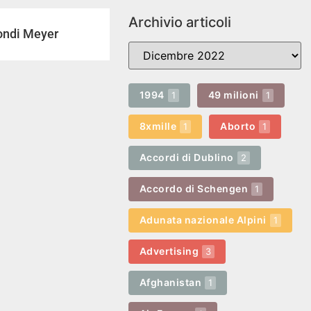
Archivio articoli
fondi Meyer
1994
49 milioni
1
1
8xmille
Aborto
1
1
Accordi di Dublino
2
Accordo di Schengen
1
Adunata nazionale Alpini
1
Advertising
3
Afghanistan
1