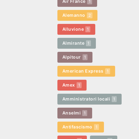
Air France
1
Alemanno
2
Alluvione
1
Almirante
1
Alpitour
1
American Express
1
Amex
1
Amministratori locali
1
Anselmi
1
Antifascismo
1