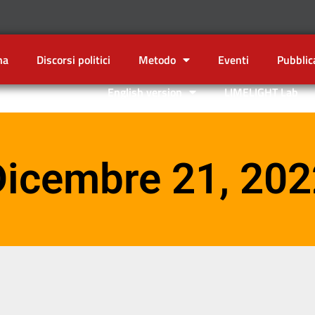
na
Discorsi politici
Metodo
Eventi
Pubblic
English version
LIMELIGHT Lab
Dicembre 21, 202