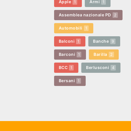
Apple
Armi
1
1
Assemblea nazionale PD
2
Automobili
1
Balconi
Banche
1
9
Barconi
Barilla
1
2
BCC
Berlusconi
1
4
Bersani
1