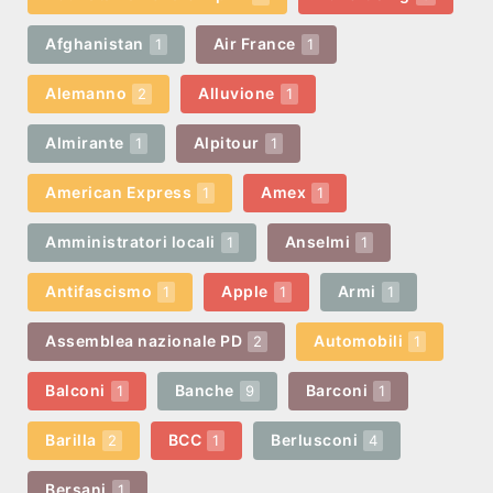
Afghanistan
Air France
1
1
Alemanno
Alluvione
2
1
Almirante
Alpitour
1
1
American Express
Amex
1
1
Amministratori locali
Anselmi
1
1
Antifascismo
Apple
Armi
1
1
1
Assemblea nazionale PD
Automobili
2
1
Balconi
Banche
Barconi
1
9
1
Barilla
BCC
Berlusconi
2
1
4
Bersani
1