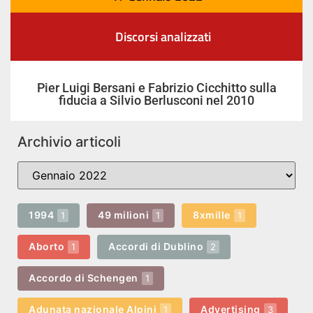
Discorsi analizzati
Pier Luigi Bersani e Fabrizio Cicchitto sulla
fiducia a Silvio Berlusconi nel 2010
Archivio articoli
1994
49 milioni
8xmille
1
1
1
Aborto
Accordi di Dublino
1
2
Accordo di Schengen
1
Adunata nazionale Alpini
Advertising
1
3