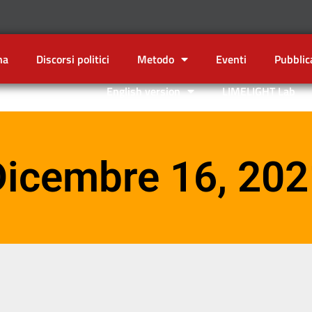
na
Discorsi politici
Metodo
Eventi
Pubblic
English version
LIMELIGHT Lab
Dicembre 16, 202