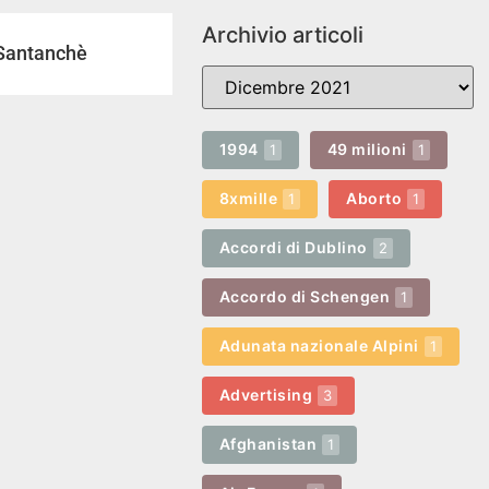
Archivio articoli
 Santanchè
1994
49 milioni
1
1
8xmille
Aborto
1
1
Accordi di Dublino
2
Accordo di Schengen
1
Adunata nazionale Alpini
1
Advertising
3
Afghanistan
1