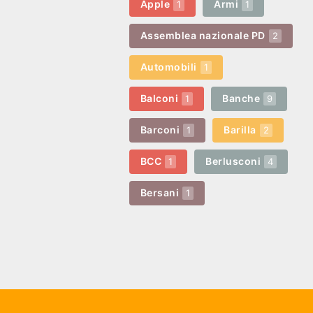
Apple
Armi
1
1
Assemblea nazionale PD
2
Automobili
1
Balconi
Banche
1
9
Barconi
Barilla
1
2
BCC
Berlusconi
1
4
Bersani
1