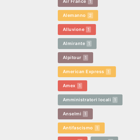
Air France
1
Alemanno
2
Alluvione
1
Almirante
1
Alpitour
1
American Express
1
Amex
1
Amministratori locali
1
Anselmi
1
Antifascismo
1