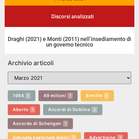
Discorsi analizzati
Draghi (2021) e Monti (2011) nell’insediamento di
un governo tecnico
Archivio articoli
1994
49 milioni
8xmille
1
1
1
Aborto
Accordi di Dublino
1
2
Accordo di Schengen
1
Adunata nazionale Alpini
Advertising
1
3