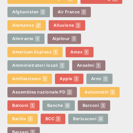
Afghanistan
Air France
1
1
Alemanno
Alluvione
2
1
Almirante
Alpitour
1
1
American Express
Amex
1
1
Amministratori locali
Anselmi
1
1
Antifascismo
Apple
Armi
1
1
1
Assemblea nazionale PD
Automobili
2
1
Balconi
Banche
Barconi
1
9
1
Barilla
BCC
Berlusconi
2
1
4
Bersani
1