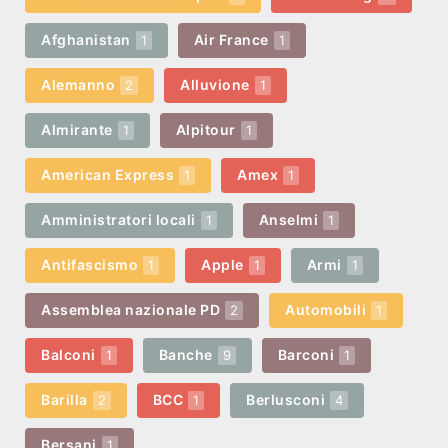
Afghanistan
Air France
1
1
Alemanno
Alluvione
2
1
Almirante
Alpitour
1
1
American Express
Amex
1
1
Amministratori locali
Anselmi
1
1
Antifascismo
Apple
Armi
1
1
1
Assemblea nazionale PD
Automobili
2
1
Balconi
Banche
Barconi
1
9
1
Barilla
BCC
Berlusconi
2
1
4
Bersani
1