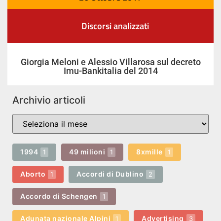
Discorsi analizzati
Giorgia Meloni e Alessio Villarosa sul decreto
Imu-Bankitalia del 2014
Archivio articoli
1994
49 milioni
8xmille
1
1
1
Aborto
Accordi di Dublino
1
2
Accordo di Schengen
1
Adunata nazionale Alpini
Advertising
1
3