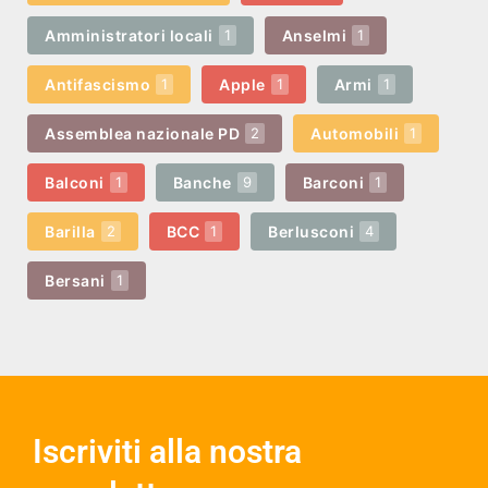
Amministratori locali
Anselmi
1
1
Antifascismo
Apple
Armi
1
1
1
Assemblea nazionale PD
Automobili
2
1
Balconi
Banche
Barconi
1
9
1
Barilla
BCC
Berlusconi
2
1
4
Bersani
1
Iscriviti alla nostra