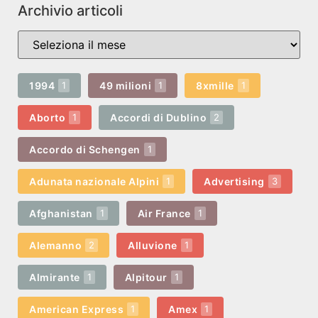
Archivio articoli
1994
49 milioni
8xmille
1
1
1
Aborto
Accordi di Dublino
1
2
Accordo di Schengen
1
Adunata nazionale Alpini
Advertising
1
3
Afghanistan
Air France
1
1
Alemanno
Alluvione
2
1
Almirante
Alpitour
1
1
American Express
Amex
1
1