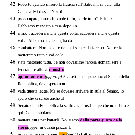
Roberto quando misero la fiducia sull’Italicum, in aula, alla
Camera. Mi disse: “Non ti
preoccupare, tanto chi vuole tutto, perde tutto”. E Renzi
l’abbiamo mandato a casa dopo un
anno. Succederà anche questa volta, succederà anche questa
volta. Abbiamo una battaglia da
combattere. Non lo so se domani sera ce la faremo. Noi ce la
metteremo tutta e voi ce la
state mettendo tutta. Se non dovessimo farcela domani sera a
fermarli, e allora,
il nostro
appuntamento
[ppp+top]
è la settimana prossima al Senato della
Repubblica, dove spero non
vada questa legge. Ma se dovesse arrivare in aula al Senato, io
spero che ci sarete anche al
Senato della Repubblica la settimana prossima perché non finisce
qui. Ce la dobbiamo
mettere tutta per batterli. Noi siamo
dalla parte giusta della
storia
[ppp]
, in questa piazza. E
io non so se perderanno
loro
[vag]
la battaglia sulla legge