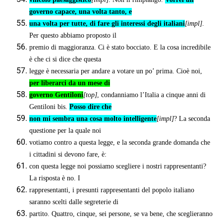
governo capace, una volta tanto, e
una volta per tutte, di fare gli interessi degli italiani
[impl]
.
Per questo abbiamo proposto il
premio di maggioranza. Ci è stato bocciato. E la cosa incredibile
è che ci si dice che questa
legge è necessaria per andare a votare un po’ prima. Cioè noi,
per liberarci da un mese di
governo Gentiloni
[top]
, condanniamo l’Italia a cinque anni di
Gentiloni bis.
Posso dire che
non mi sembra una cosa molto intelligente
[impl]
? La seconda
questione per la quale noi
votiamo contro a questa legge, e la seconda grande domanda che
i cittadini si devono fare, è:
con questa legge noi possiamo scegliere i nostri rappresentanti?
La risposta è no. I
rappresentanti, i presunti rappresentanti del popolo italiano
saranno scelti dalle segreterie di
partito. Quattro, cinque, sei persone, se va bene, che sceglieranno