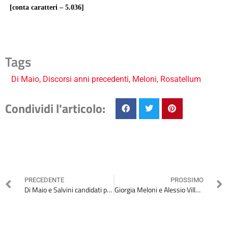
[conta caratteri – 5.036]
Tags
Di Maio
,
Discorsi anni precedenti
,
Meloni
,
Rosatellum
Condividi l'articolo:
PRECEDENTE
PROSSIMO
Di Maio e Salvini candidati premier nel 2017
Giorgia Meloni e Alessio Villarosa sul decreto Imu-Bankitalia del 2014