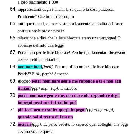
a loro piacimento 1.000
rappresentanti degli italiani. E sa qual è la cosa pazzesca,
Presidente? Che io mi ricordo, in
tutti questi anni, di aver visto praticamente la totalità dell’arco
costituzionale presentarsi in
televisione a dire che le liste bloccate erano una vergogna! Ci
abbiamo definito una legge
Porcellum per le liste bloccate! Perché i parlamentari dovevano
essere scelti dai cittadini,
non nominati
[impl]
. Poi tutti d’accordo sulle liste bloccate.
Perché? E bè, perché è troppo
succoso
poter nominare gente che risponde a te e non agli
italiani
[ppp+impl+top]
. È succoso
poter nominare gente che, non dovendo rispondere degli
impegni presi con i cittadini può
più facilmente tradire quegli impegni
[ppp+impl+top]
,
quando poi si tratta di fare un
inciucio
[ppp]
. E, però, vedete, io capisco quei colleghi, che oggi
devono votare questa