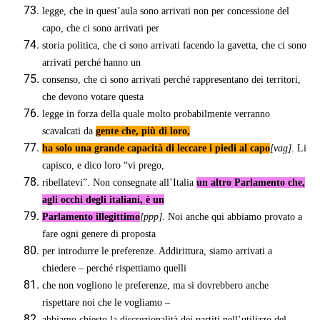
legge, che in quest’aula sono arrivati non per concessione del
capo, che ci sono arrivati per
storia politica, che ci sono arrivati facendo la gavetta, che ci sono
arrivati perché hanno un
consenso, che ci sono arrivati perché rappresentano dei territori,
che devono votare questa
legge in forza della quale molto probabilmente verranno
scavalcati da
gente che, più di loro,
ha solo una grande capacità di leccare i piedi al capo
[vag]
. Li
capisco, e dico loro “vi prego,
ribellatevi”. Non consegnate all’Italia
un altro Parlamento che,
agli occhi degli italiani, è un
Parlamento illegittimo
[ppp]
. Noi anche qui abbiamo provato a
fare ogni genere di proposta
per introdurre le preferenze. Addirittura, siamo arrivati a
chiedere – perché rispettiamo quelli
che non vogliono le preferenze, ma si dovrebbero anche
rispettare noi che le vogliamo –
abbiamo chiesto la discrezionalità dei partiti nell’utilizzo del