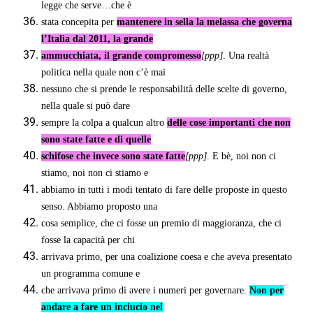
legge che serve…che è
stata concepita per
mantenere in sella la melassa che governa
l’Italia dal 2011, la grande
ammucchiata, il grande compromesso
[ppp]
. Una realtà
politica nella quale non c’è mai
nessuno che si prende le responsabilità delle scelte di governo,
nella quale si può dare
sempre la colpa a qualcun altro
delle cose importanti che non
sono state fatte e di quelle
schifose che invece sono state fatte
[ppp]
. E bè, noi non ci
stiamo, noi non ci stiamo e
abbiamo in tutti i modi tentato di fare delle proposte in questo
senso. Abbiamo proposto una
cosa semplice, che ci fosse un premio di maggioranza, che ci
fosse la capacità per chi
arrivava primo, per una coalizione coesa e che aveva presentato
un programma comune e
che arrivava primo di avere i numeri per governare.
Non per
andare a fare un inciucio nel