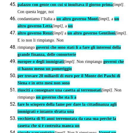
palazzo con gente con cui si insultava il giorno prima
[impl]
.
Con questa legge, noi
condanniamo l’Italia a
un altro governo Monti
[impl]
, a
un
altro governo Letta
[impl]
, a
un
altro governo Renzi
[impl]
a
un altro governo Gentiloni
[impl]
.
E io non li rimpiango. Non
rimpiango
governi che sono stati lì a fare gli interessi della
grande finanza, delle consorterie
europee o degli immigrati
[impl]
. Non rimpiango
governi che
ci hanno messo un pomeriggio
per trovare 20 miliardi di euro per il Monte dei Paschi di
Siena e in otto mesi non sono
riusciti a consegnare una casetta ai terremotati
[impl]
. Non
rimpiango
un governo che sta lì a
fare lo sciopero della fame per dare la cittadinanza agli
immigrati e intanto sfratta una
vecchietta di 95 anni terremotata da casa sua perché la
casetta che si è costruita manca un
vincolo paesaggistico
[impl]
. Non li rimpiango.
Vorrei un