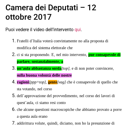
Camera dei Deputati – 12
ottobre 2017
Puoi vedere il video dell’intervento
qui
.
Fratelli d’Italia voterà convintamente no alla proposta di
modifica del sistema elettorale che
ci si sta proponendo. E, nel mio intervento,
pur consapevole di
parlare, sostanzialmente, a
un’aula abbastanza sorda
[top]
, e di non poter convincere,
sulla buona volontà delle nostre
ragioni
[ppp+top]
,
gente
[vag]
che è consapevole di quello che
sta votando, nel corso
dell’approvazione del provvedimento, nel corso dei lavori di
quest’aula, ci siamo resi conto
che alcune questioni macroscopiche che abbiamo provato a porre
a questa aula erano
addirittura volute, quindi, diciamo, non ho la presunzione di