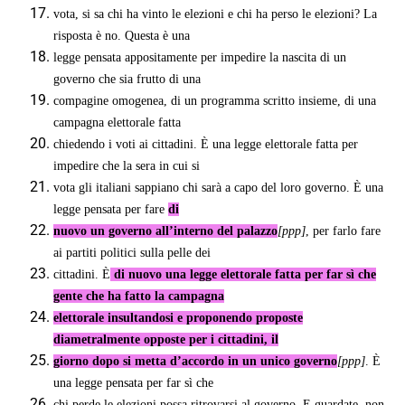
vota, si sa chi ha vinto le elezioni e chi ha perso le elezioni? La
risposta è no. Questa è una
legge pensata appositamente per impedire la nascita di un
governo che sia frutto di una
compagine omogenea, di un programma scritto insieme, di una
campagna elettorale fatta
chiedendo i voti ai cittadini. È una legge elettorale fatta per
impedire che la sera in cui si
vota gli italiani sappiano chi sarà a capo del loro governo. È una
legge pensata per fare
di
nuovo un governo all’interno del palazzo
[ppp]
, per farlo fare
ai partiti politici sulla pelle dei
cittadini. È
di nuovo una legge elettorale fatta per far sì che
gente che ha fatto la campagna
elettorale insultandosi e proponendo proposte
diametralmente opposte per i cittadini, il
giorno dopo si metta d’accordo in un unico governo
[ppp]
. È
una legge pensata per far sì che
chi perde le elezioni possa ritrovarsi al governo. E guardate, non