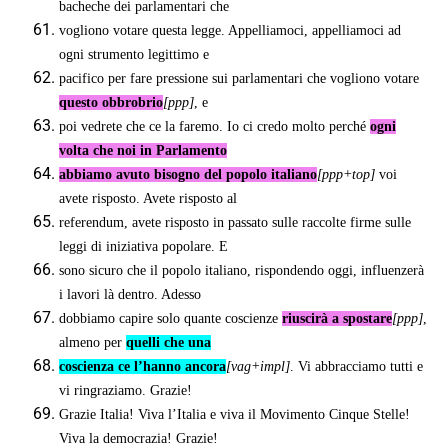
bacheche dei parlamentari che
vogliono votare questa legge. Appelliamoci, appelliamoci ad
ogni strumento legittimo e
pacifico per fare pressione sui parlamentari che vogliono votare
questo obbrobrio
[ppp]
, e
poi vedrete che ce la faremo. Io ci credo molto perché
ogni
volta che noi in Parlamento
abbiamo avuto bisogno del popolo italiano
[ppp+top]
voi
avete risposto. Avete risposto al
referendum, avete risposto in passato sulle raccolte firme sulle
leggi di iniziativa popolare. E
sono sicuro che il popolo italiano, rispondendo oggi, influenzerà
i lavori là dentro. Adesso
dobbiamo capire solo quante coscienze
riuscirà a spostare
[ppp]
,
almeno per
quelli che una
coscienza ce l’hanno ancora
[vag+impl]
. Vi abbracciamo tutti e
vi ringraziamo. Grazie!
Grazie Italia! Viva l’Italia e viva il Movimento Cinque Stelle!
Viva la democrazia! Grazie!