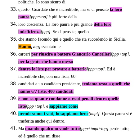
politiche. Io sono sicuro di
questo. Guardate che è incredibile, ma se ci pensate
la loro
paura
[ppp+top]
è più forte della
loro coscienza. La loro paura è più grande
della loro
indeficienza
[ppp]
. Se ci pensate, quello
che stanno facendo qui e quello che sta succedendo in Sicilia.
Hanno
[vag]
svuotato le
carceri
per riuscire a battere Giancarlo Cancelleri
[ppp+top]
,
per la gente che hanno messo
dentro le liste per provare a batterlo
[ppp+top]
. Ed è
incredibile che, con una lista, 60
candidati e un candidato presidente,
teniamo testa a quelli che
hanno 6/7 liste, 400 candidati
e non so quante condanne o reati penali dentro quelle
liste
[ppp+top]
, e
sappiamo come
prenderanno i voti, lo sappiamo bene
[impl]
! Questa paura si è
trasferita anche qui dentro.
Ma
quando qualcuno vuole tutto
[ppp+impl+top]
perde tutto,
ed è quello che mi disse