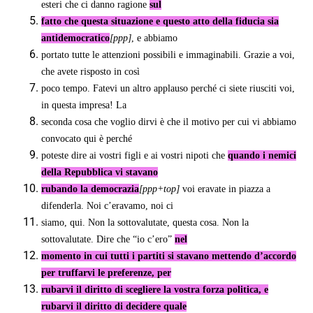
esteri che ci danno ragione
sul
fatto che questa situazione e questo atto della fiducia sia
antidemocratico
[ppp]
, e abbiamo
portato tutte le attenzioni possibili e immaginabili. Grazie a voi,
che avete risposto in così
poco tempo. Fatevi un altro applauso perché ci siete riusciti voi,
in questa impresa! La
seconda cosa che voglio dirvi è che il motivo per cui vi abbiamo
convocato qui è perché
poteste dire ai vostri figli e ai vostri nipoti che
quando i nemici
della Repubblica vi stavano
rubando la democrazia
[ppp+top]
voi eravate in piazza a
difenderla. Noi c’eravamo, noi ci
siamo, qui. Non la sottovalutate, questa cosa. Non la
sottovalutate. Dire che “io c’ero”
nel
momento in cui tutti i partiti si stavano mettendo d’accordo
per truffarvi le preferenze, per
rubarvi il diritto di scegliere la vostra forza politica, e
rubarvi il diritto di decidere quale