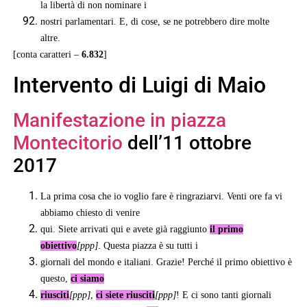
la libertà di non nominare i
nostri parlamentari. E, di cose, se ne potrebbero dire molte
altre.
[conta caratteri –
6.832
]
Intervento di Luigi di Maio
Manifestazione in piazza
Montecitorio
dell’11 ottobre
2017
La prima cosa che io voglio fare è ringraziarvi. Venti ore fa vi
abbiamo chiesto di venire
qui. Siete arrivati qui e avete già raggiunto
il primo
obiettivo
[ppp]
. Questa piazza è su tutti i
giornali del mondo e italiani. Grazie! Perché il primo obiettivo è
questo,
ci siamo
riusciti
[ppp]
,
ci siete riusciti
[ppp]
! E ci sono tanti giornali