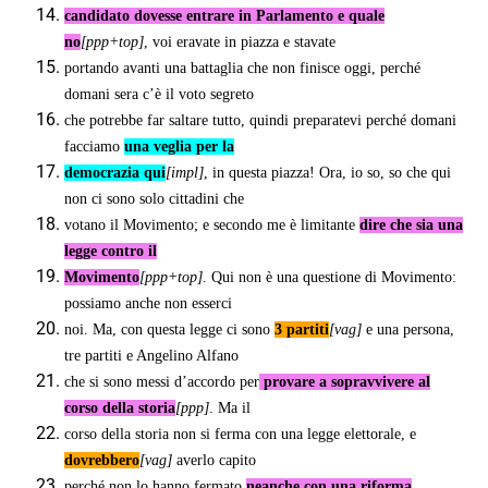
candidato dovesse entrare in Parlamento e quale
no
[ppp+top]
, voi eravate in piazza e stavate
portando avanti una battaglia che non finisce oggi, perché
domani sera c’è il voto segreto
che potrebbe far saltare tutto, quindi preparatevi perché domani
facciamo
una veglia per la
democrazia qui
[impl]
, in questa piazza! Ora, io so, so che qui
non ci sono solo cittadini che
votano il Movimento; e secondo me è limitante
dire che sia una
legge contro il
Movimento
[ppp+top]
. Qui non è una questione di Movimento:
possiamo anche non esserci
noi. Ma, con questa legge ci sono
3 partiti
[vag]
e una persona,
tre partiti e Angelino Alfano
che si sono messi d’accordo per
provare a sopravvivere al
corso della storia
[ppp]
. Ma il
corso della storia non si ferma con una legge elettorale, e
dovrebbero
[vag]
averlo capito
perché non lo hanno fermato
neanche con una riforma