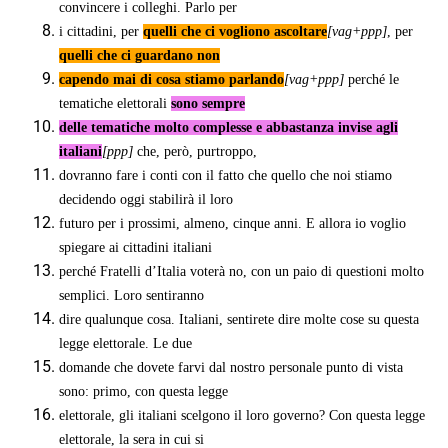
convincere i colleghi. Parlo per
i cittadini, per
quelli che ci vogliono ascoltare
[vag+ppp]
, per
quelli che ci guardano non
capendo mai di cosa stiamo parlando
[vag+ppp]
perché le
tematiche elettorali
sono sempre
delle tematiche molto complesse e abbastanza invise agli
italiani
[ppp]
che, però, purtroppo,
dovranno fare i conti con il fatto che quello che noi stiamo
decidendo oggi stabilirà il loro
futuro per i prossimi, almeno, cinque anni. E allora io voglio
spiegare ai cittadini italiani
perché Fratelli d’Italia voterà no, con un paio di questioni molto
semplici. Loro sentiranno
dire qualunque cosa. Italiani, sentirete dire molte cose su questa
legge elettorale. Le due
domande che dovete farvi dal nostro personale punto di vista
sono: primo, con questa legge
elettorale, gli italiani scelgono il loro governo? Con questa legge
elettorale, la sera in cui si