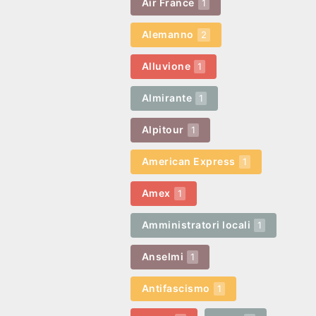
Air France
1
Alemanno
2
Alluvione
1
Almirante
1
Alpitour
1
American Express
1
Amex
1
Amministratori locali
1
Anselmi
1
Antifascismo
1