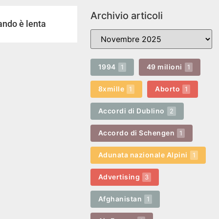
Archivio articoli
uando è lenta
1994
49 milioni
1
1
8xmille
Aborto
1
1
Accordi di Dublino
2
Accordo di Schengen
1
Adunata nazionale Alpini
1
Advertising
3
Afghanistan
1