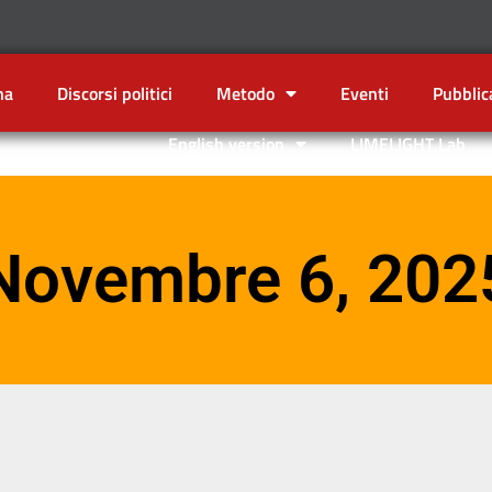
na
Discorsi politici
Metodo
Eventi
Pubblic
English version
LIMELIGHT Lab
Novembre 6, 202