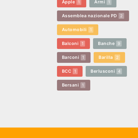
Apple
Armi
1
1
Assemblea nazionale PD
2
Automobili
1
Balconi
Banche
1
9
Barconi
Barilla
1
2
BCC
Berlusconi
1
4
Bersani
1