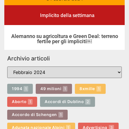
Implicito della settimana
Alemanno su agricoltura e Green Deal: terreno
fertile per gli impliciti￼
Archivio articoli
1994
49 milioni
8xmille
1
1
1
Aborto
Accordi di Dublino
1
2
Accordo di Schengen
1
Adunata nazionale Alpini
Advertising
1
3