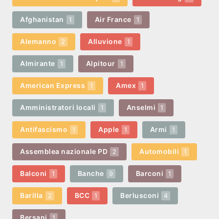
Afghanistan
Air France
1
1
Alemanno
Alluvione
2
1
Almirante
Alpitour
1
1
American Express
Amex
1
1
Amministratori locali
Anselmi
1
1
Antifascismo
Apple
Armi
1
1
1
Assemblea nazionale PD
Automobili
2
1
Balconi
Banche
Barconi
1
9
1
Barilla
BCC
Berlusconi
2
1
4
Bersani
1