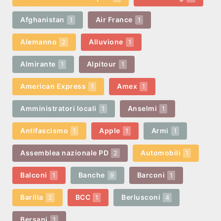
Afghanistan
Air France
1
1
Alemanno
Alluvione
2
1
Almirante
Alpitour
1
1
American Express
Amex
1
1
Amministratori locali
Anselmi
1
1
Antifascismo
Apple
Armi
1
1
1
Assemblea nazionale PD
Automobili
2
1
Balconi
Banche
Barconi
1
9
1
Barilla
BCC
Berlusconi
2
1
4
Bersani
1