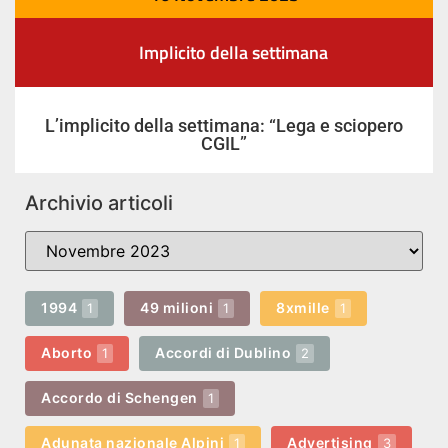
Implicito della settimana
L’implicito della settimana: “Lega e sciopero
CGIL”
Archivio articoli
1994
49 milioni
8xmille
1
1
1
Aborto
Accordi di Dublino
1
2
Accordo di Schengen
1
Adunata nazionale Alpini
Advertising
1
3