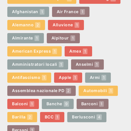
Afghanistan
Air France
1
1
Alemanno
Alluvione
2
1
Almirante
Alpitour
1
1
American Express
Amex
1
1
Amministratori locali
Anselmi
1
1
Antifascismo
Apple
Armi
1
1
1
Assemblea nazionale PD
Automobili
2
1
Balconi
Banche
Barconi
1
9
1
Barilla
BCC
Berlusconi
2
1
4
Bersani
1