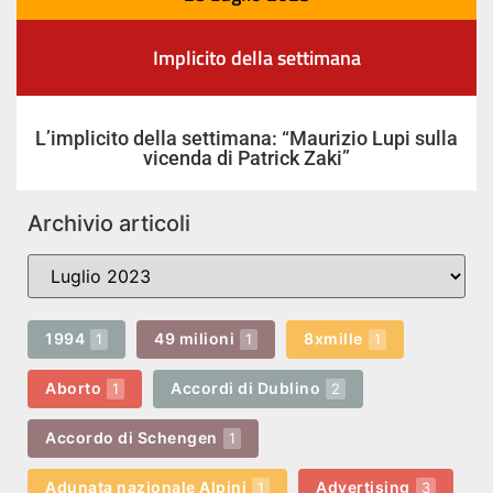
Implicito della settimana
L’implicito della settimana: “Maurizio Lupi sulla
vicenda di Patrick Zaki”
Archivio articoli
1994
49 milioni
8xmille
1
1
1
Aborto
Accordi di Dublino
1
2
Accordo di Schengen
1
Adunata nazionale Alpini
Advertising
1
3