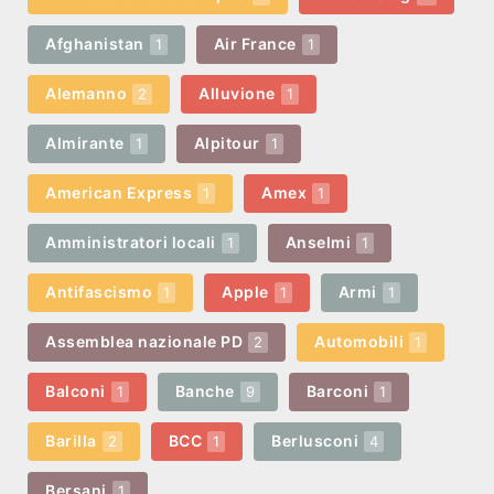
Afghanistan
Air France
1
1
Alemanno
Alluvione
2
1
Almirante
Alpitour
1
1
American Express
Amex
1
1
Amministratori locali
Anselmi
1
1
Antifascismo
Apple
Armi
1
1
1
Assemblea nazionale PD
Automobili
2
1
Balconi
Banche
Barconi
1
9
1
Barilla
BCC
Berlusconi
2
1
4
Bersani
1