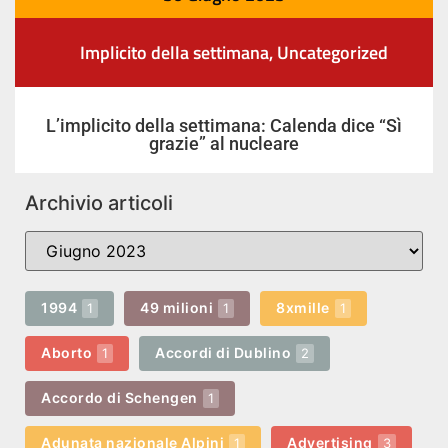
Implicito della settimana
,
Uncategorized
L’implicito della settimana: Calenda dice “Sì
grazie” al nucleare
Archivio articoli
1994
49 milioni
8xmille
1
1
1
Aborto
Accordi di Dublino
1
2
Accordo di Schengen
1
Adunata nazionale Alpini
Advertising
1
3