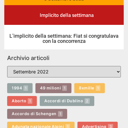
Implicito della settimana
L’implicito della settimana: Fiat si congratulava
con la concorrenza
Archivio articoli
1994
49 milioni
8xmille
1
1
1
Aborto
Accordi di Dublino
1
2
Accordo di Schengen
1
Adunata nazionale Alpini
Advertising
1
3