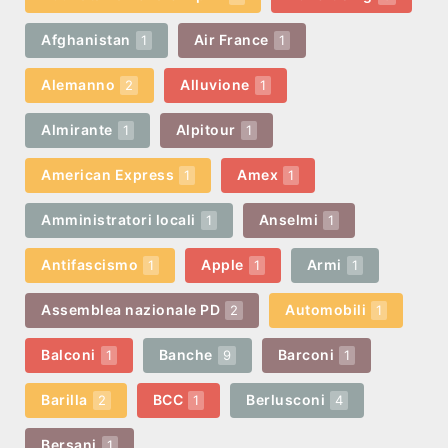
Afghanistan
Air France
1
1
Alemanno
Alluvione
2
1
Almirante
Alpitour
1
1
American Express
Amex
1
1
Amministratori locali
Anselmi
1
1
Antifascismo
Apple
Armi
1
1
1
Assemblea nazionale PD
Automobili
2
1
Balconi
Banche
Barconi
1
9
1
Barilla
BCC
Berlusconi
2
1
4
Bersani
1