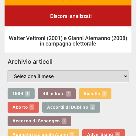
Discorsi analizzati
Walter Veltroni (2001) e Gianni Alemanno (2008)
in campagna elettorale
Archivio articoli
1994
49 milioni
8xmille
1
1
1
Aborto
Accordi di Dublino
1
2
Accordo di Schengen
1
Adunata nazionale Alpini
Advertising
1
3