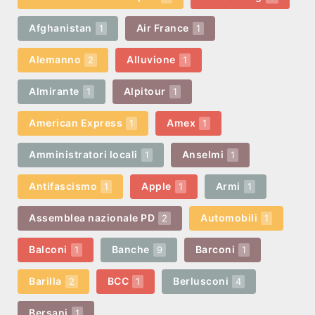
Afghanistan
Air France
1
1
Alemanno
Alluvione
2
1
Almirante
Alpitour
1
1
American Express
Amex
1
1
Amministratori locali
Anselmi
1
1
Antifascismo
Apple
Armi
1
1
1
Assemblea nazionale PD
Automobili
2
1
Balconi
Banche
Barconi
1
9
1
Barilla
BCC
Berlusconi
2
1
4
Bersani
1