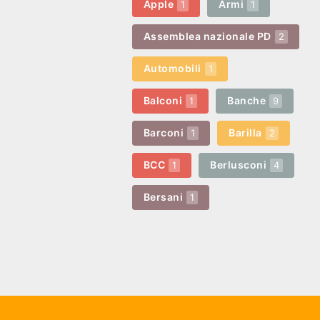
Apple
Armi
1
1
Assemblea nazionale PD
2
Automobili
1
Balconi
Banche
1
9
Barconi
Barilla
1
2
BCC
Berlusconi
1
4
Bersani
1