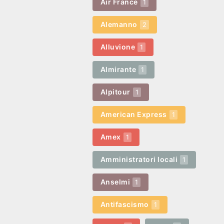
Air France
1
Alemanno
2
Alluvione
1
Almirante
1
Alpitour
1
American Express
1
Amex
1
Amministratori locali
1
Anselmi
1
Antifascismo
1