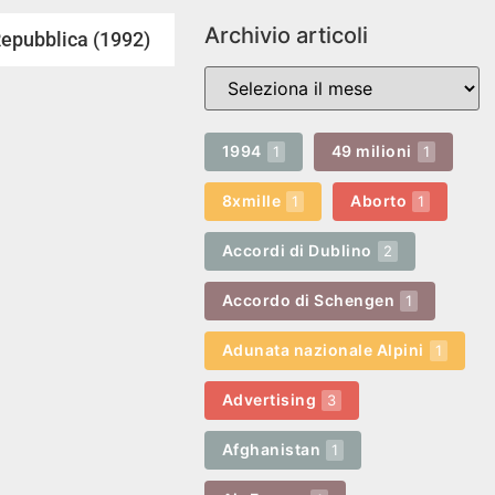
Archivio articoli
 Repubblica (1992)
1994
49 milioni
1
1
8xmille
Aborto
1
1
Accordi di Dublino
2
Accordo di Schengen
1
Adunata nazionale Alpini
1
Advertising
3
Afghanistan
1