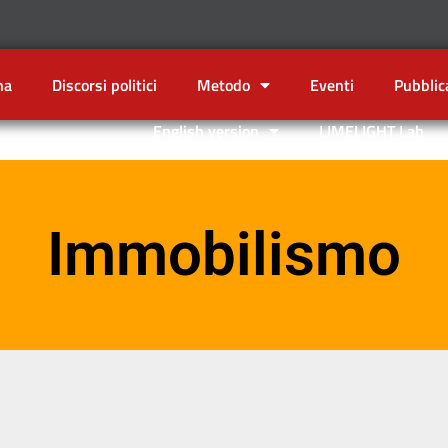
na
Discorsi politici
Metodo
Eventi
Pubblic
English version
LIMELIGHT Lab
Immobilismo