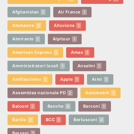
Afghanistan
Air France
1
1
Alemanno
Alluvione
2
1
Almirante
Alpitour
1
1
American Express
Amex
1
1
Amministratori locali
Anselmi
1
1
Antifascismo
Apple
Armi
1
1
1
Assemblea nazionale PD
Automobili
2
1
Balconi
Banche
Barconi
1
9
1
Barilla
BCC
Berlusconi
2
1
4
Bersani
1