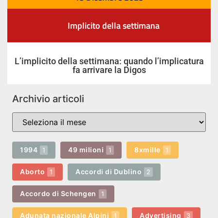
Implicito della settimana
L’implicito della settimana: quando l’implicatura
fa arrivare la Digos
Archivio articoli
1994
49 milioni
8xmille
1
1
1
Aborto
Accordi di Dublino
1
2
Accordo di Schengen
1
Adunata nazionale Alpini
Advertising
1
3