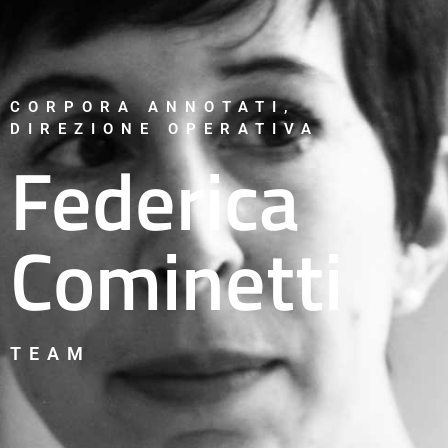
CORPORA ANNOTATI
,
DIREZIONE OPERATIVA
Federica
Cominetti
TEAM