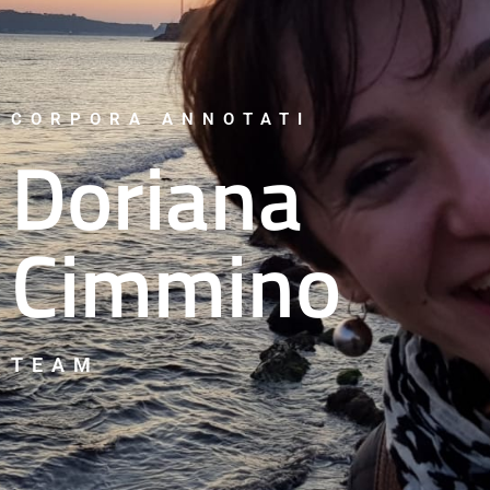
CORPORA ANNOTATI
Doriana
Cimmino
TEAM