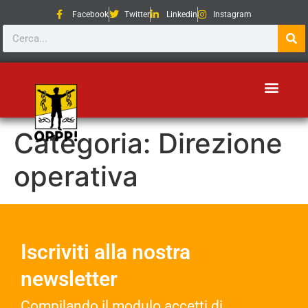
Facebook
Twitter
Linkedin
Instagram
Categoria:
Direzione
operativa
Iscriviti alla nostra
newsletter
Compilando il modulo accetti di