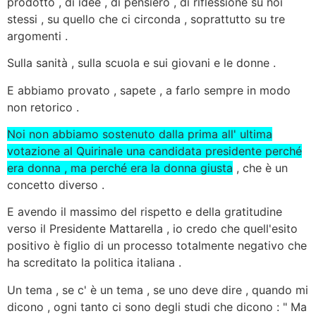
prodotto , di idee , di pensiero , di riflessione su noi
stessi , su quello che ci circonda , soprattutto su tre
argomenti .
Sulla sanità , sulla scuola e sui giovani e le donne .
E abbiamo provato , sapete , a farlo sempre in modo
non retorico .
Noi non abbiamo sostenuto dalla prima all' ultima
votazione al Quirinale una candidata presidente perché
era donna , ma perché era la donna giusta
, che è un
concetto diverso .
E avendo il massimo del rispetto e della gratitudine
verso il Presidente Mattarella , io credo che quell'esito
positivo è figlio di un processo totalmente negativo che
ha screditato la politica italiana .
Un tema , se c' è un tema , se uno deve dire , quando mi
dicono , ogni tanto ci sono degli studi che dicono : " Ma