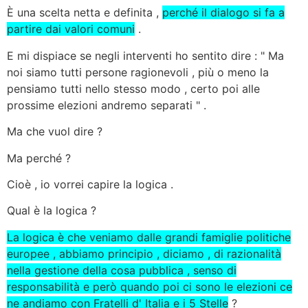
È una scelta netta e definita ,
perché il dialogo si fa a
partire dai valori comuni
.
E mi dispiace se
negli interventi ho sentito dire : " Ma
noi siamo tutti persone ragionevoli , più o meno la
pensiamo tutti nello stesso modo , certo poi alle
prossime elezioni andremo separati "
.
Ma che vuol dire ?
Ma perché ?
Cioè , io vorrei capire la logica .
Qual è la logica ?
La logica è che veniamo dalle grandi famiglie politiche
europee , abbiamo principio , diciamo , di razionalità
nella gestione della cosa pubblica , senso di
responsabilità e però quando poi ci sono le elezioni ce
ne andiamo con Fratelli d' Italia e i 5 Stelle
?