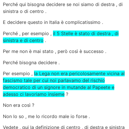
Perché qui bisogna decidere se noi siamo di destra , di
sinistra o di centro .
E decidere questo in Italia è complicatissimo .
Perché , per esempio ,
il 5 Stelle è stato di destra , di
sinistra e di centro
.
Per me non è mai stato , però così è successo .
Perché bisogna decidere .
Per esempio ,
la Lega non era pericolosamente vicina al
fascismo tale per cui noi parlavamo del rischio
democratico di un signore in mutande al Papeete e
adesso ci lavoriamo insieme
?
Non era così ?
Non lo so , me lo ricordo male io forse .
Vedete , qui la definizione di centro , di destra e sinistra