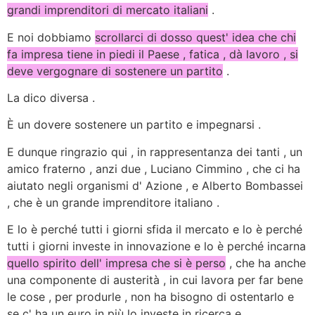
grandi imprenditori di mercato italiani
.
E noi dobbiamo
scrollarci di dosso quest' idea che chi
fa impresa tiene in piedi il Paese , fatica , dà lavoro , si
deve vergognare di sostenere un partito
.
La dico diversa .
È un dovere sostenere un partito e impegnarsi .
E dunque ringrazio qui , in rappresentanza dei tanti , un
amico fraterno , anzi due , Luciano Cimmino , che ci ha
aiutato negli organismi d' Azione , e Alberto Bombassei
, che è un grande imprenditore italiano .
E lo è perché tutti i giorni sfida il mercato e lo è perché
tutti i giorni investe in innovazione e lo è perché incarna
quello spirito dell' impresa che si è perso
, che ha anche
una componente di austerità , in cui lavora per far bene
le cose , per produrle , non ha bisogno di ostentarlo e
se c' ha un euro in più lo investe in ricerca e