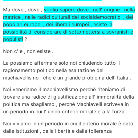
Ma dove , dove ,
voglio sapere dove , nell' origine , nella
matrice , nelle radici culturali dei socialdemocratici , dei
popolari europei , dei liberali europei , esiste la
possibilità di considerare di sottomettersi a sovranisti e
populisti
?
Non c' è , non esiste .
La possiamo affermare solo noi chiudendo tutto il
ragionamento politico nella esaltazione del
machiavellismo , che è un grande problema dell' Italia .
Noi veneriamo il machiavellismo perché riteniamo di
trovare una radice di giustificazione all' immoralità della
politica ma sbagliamo , perché Machiavelli scriveva in
un periodo in cui l' unico criterio morale era la forza .
Noi viviamo in un periodo in cui il criterio morale è dato
dalle istituzioni , dalla libertà e dalla tolleranza .